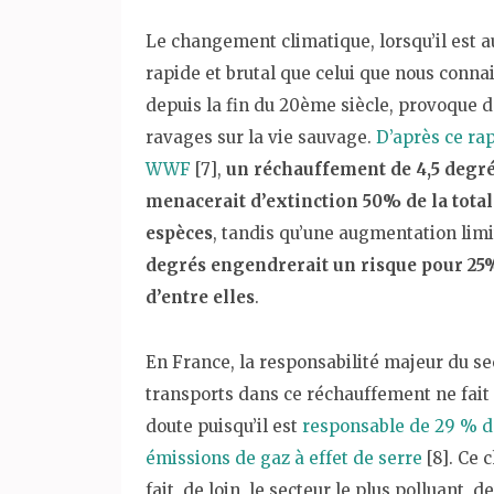
Le changement climatique, lorsqu’il est a
rapide et brutal que celui que nous conna
depuis la fin du 20ème siècle, provoque 
ravages sur la vie sauvage.
D’après ce ra
WWF
[7],
un réchauffement de 4,5 degr
menacerait d’extinction 50% de la total
espèces
, tandis qu’une augmentation lim
degrés engendrerait un risque pour 25
d’entre elles
.
En France, la responsabilité majeur du se
transports dans ce réchauffement ne fait
doute puisqu’il est
responsable de 29 % d
émissions de gaz à effet de serre
[8]. Ce c
fait, de loin, le secteur le plus polluant, d