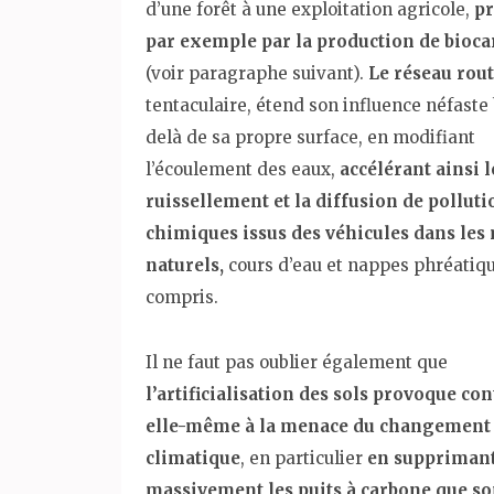
d’une forêt à une exploitation agricole,
p
par exemple par la production de bioca
(voir paragraphe suivant).
Le réseau rout
tentaculaire, étend son influence néfaste
delà de sa propre surface, en modifiant
l’écoulement des eaux,
accélérant ainsi l
ruissellement et la diffusion de polluti
chimiques issus des véhicules dans les
naturels,
cours d’eau et nappes phréatiq
compris.
Il ne faut pas oublier également que
l’artificialisation des sols provoque co
elle-même à la menace du changement
climatique
, en particulier
en suppriman
massivement les puits à carbone que so