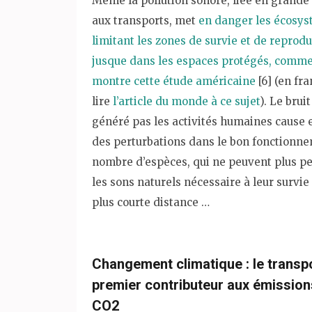
Même la pollution sonore, liée en grande 
aux transports, met
en danger les écosy
limitant les zones de survie et de reprod
jusque dans les espaces protégés, comme
montre cette étude américaine
[6] (en fra
lire
l’article du monde à ce sujet
). Le brui
généré pas les activités humaines cause e
des perturbations dans le bon fonctionn
nombre d’espèces, qui ne peuvent plus pe
les sons naturels nécessaire à leur survie
plus courte distance …
Changement climatique : le transp
premier contributeur aux émission
CO2