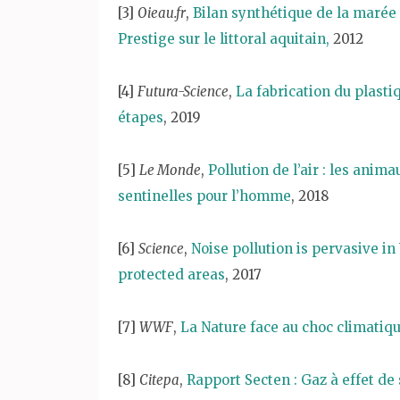
[3]
Oieau.fr
,
Bilan synthétique de la marée
Prestige sur le littoral aquitain,
2012
[4]
Futura-Science
,
La fabrication du plasti
étapes
, 2019
[5]
Le Monde
,
Pollution de l’air : les anima
sentinelles pour l’homme
, 2018
[6]
Science
,
Noise pollution is pervasive in 
protected areas
, 2017
[7]
WWF
,
La Nature face au choc climatiq
[8]
Citepa
,
Rapport Secten : Gaz à effet de