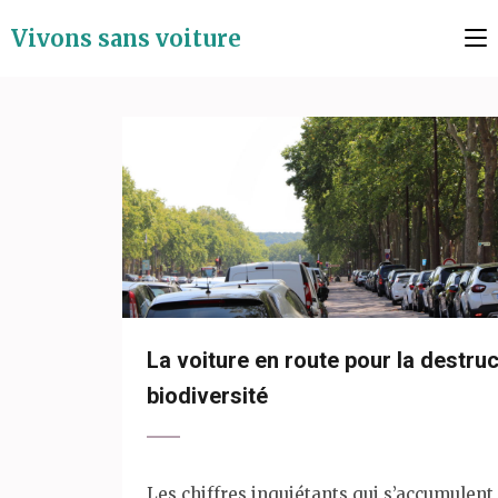
Aller
Vivons sans voiture
au
contenu
(Pressez
Entrée)
La voiture en route pour la destruc
biodiversité
Les chiffres inquiétants qui s’accumulent